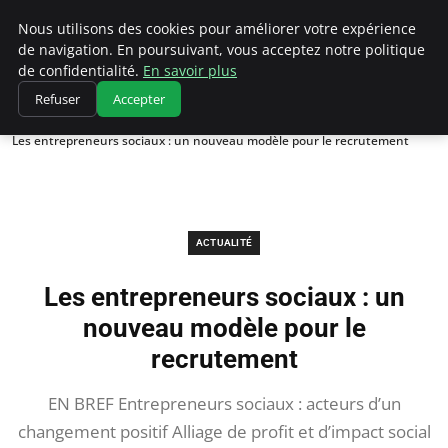
Chasseur De Tête
Nous utilisons des cookies pour améliorer votre expérience
de navigation. En poursuivant, vous acceptez notre politique
de confidentialité.
En savoir plus
Refuser
Accepter
Accueil
Actualité
Les entrepreneurs sociaux : un nouveau modèle pour le recrutement
ACTUALITÉ
Les entrepreneurs sociaux : un
nouveau modèle pour le
recrutement
EN BREF Entrepreneurs sociaux : acteurs d’un
changement positif Alliage de profit et d’impact social