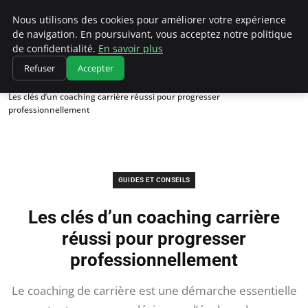
Chasseur De Tête
Nous utilisons des cookies pour améliorer votre expérience
de navigation. En poursuivant, vous acceptez notre politique
de confidentialité.
En savoir plus
Refuser
Accepter
Accueil
Guides et Conseils
Les clés d’un coaching carrière réussi pour progresser
professionnellement
GUIDES ET CONSEILS
Les clés d’un coaching carrière
réussi pour progresser
professionnellement
Le coaching de carrière est une démarche essentielle