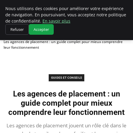
Chasseur De Tête
Nous utilisons des cookies pour améliorer votre expérience
de navigation. En poursuivant, vous acceptez notre politique
de confidentialité.
En savoir plus
Refuser
Accepter
Accueil
Guides et Conseils
Les agences de placement : un guide complet pour mieux comprendre
leur fonctionnement
GUIDES ET CONSEILS
Les agences de placement : un
guide complet pour mieux
comprendre leur fonctionnement
Les agences de placement jouent un rôle clé dans le