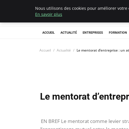
Nous utilisons des cookies pour améliorer votre 
Chasseur De Têt
En savoir plus
ACCUEIL
ACTUALITÉ
ENTREPRISES
FORMATION
Accueil
Actualité
Le mentorat d’entreprise : un a
Le mentorat d’entrepr
EN BREF Le mentorat comme levier stra