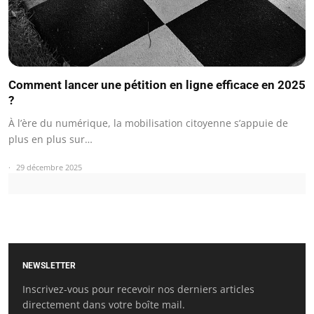
Comment lancer une pétition en ligne efficace en 2025
?
À l’ère du numérique, la mobilisation citoyenne s’appuie de
plus en plus sur…
29 décembre 2025
NEWSLETTER
Inscrivez-vous pour recevoir nos derniers articles
directement dans votre boîte mail.