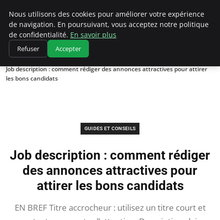
Chasseur De Tête
Nous utilisons des cookies pour améliorer votre expérience
de navigation. En poursuivant, vous acceptez notre politique
de confidentialité.
En savoir plus
Refuser
Accepter
Accueil
Guides et Conseils
Job description : comment rédiger des annonces attractives pour attirer
les bons candidats
GUIDES ET CONSEILS
Job description : comment rédiger
des annonces attractives pour
attirer les bons candidats
EN BREF Titre accrocheur : utilisez un titre court et