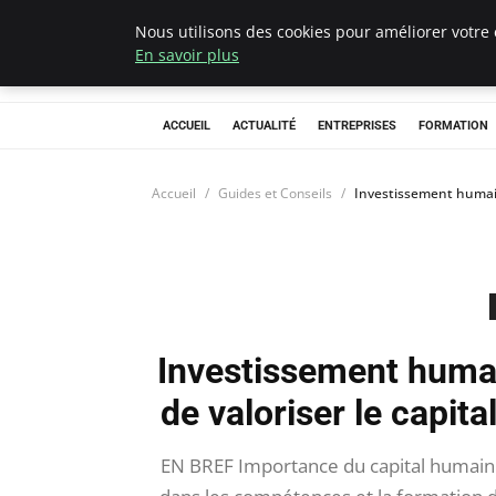
Nous utilisons des cookies pour améliorer votre 
Chasseur De Têt
En savoir plus
ACCUEIL
ACTUALITÉ
ENTREPRISES
FORMATION
Accueil
Guides et Conseils
Investissement humain
Investissement huma
de valoriser le capit
EN BREF Importance du capital humain 