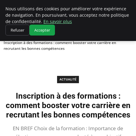
Chasseur De Tête
Nous utilisons des cookies pour améliorer votre expérience
de navigation. En poursuivant, vous acceptez notre politique
de confidentialité.
En savoir plus
Refuser
Accepter
Accueil
Actualité
Inscription à des formations : comment booster votre carrière en
recrutant les bonnes compétences
ACTUALITÉ
Inscription à des formations :
comment booster votre carrière en
recrutant les bonnes compétences
EN BREF Choix de la formation : Importance de