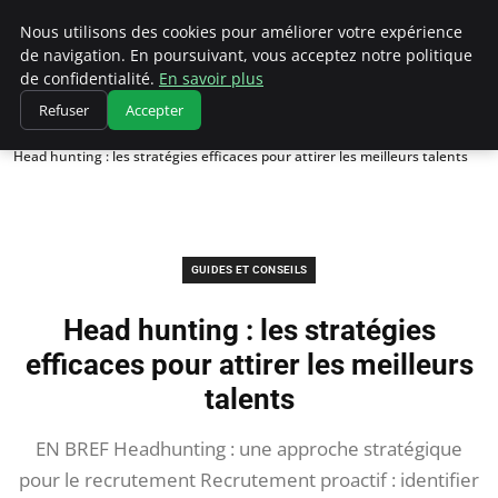
Chasseur De Tête
Nous utilisons des cookies pour améliorer votre expérience
de navigation. En poursuivant, vous acceptez notre politique
de confidentialité.
En savoir plus
Refuser
Accepter
Accueil
Guides et Conseils
Head hunting : les stratégies efficaces pour attirer les meilleurs talents
GUIDES ET CONSEILS
Head hunting : les stratégies
efficaces pour attirer les meilleurs
talents
EN BREF Headhunting : une approche stratégique
pour le recrutement Recrutement proactif : identifier