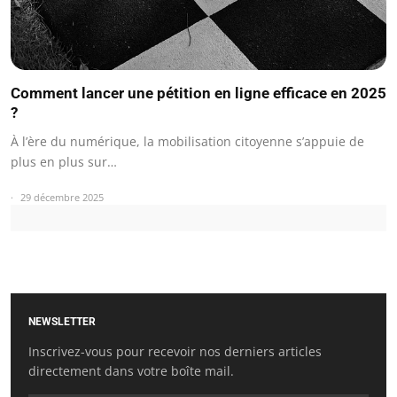
Comment lancer une pétition en ligne efficace en 2025
?
À l’ère du numérique, la mobilisation citoyenne s’appuie de
plus en plus sur…
29 décembre 2025
NEWSLETTER
Inscrivez-vous pour recevoir nos derniers articles
directement dans votre boîte mail.