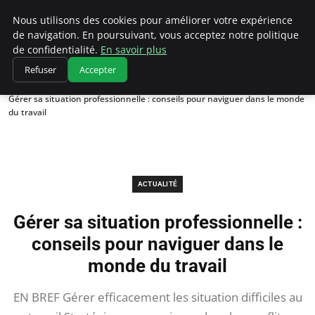
Chasseur De Tête
Nous utilisons des cookies pour améliorer votre expérience
de navigation. En poursuivant, vous acceptez notre politique
de confidentialité.
En savoir plus
Refuser
Accepter
Accueil
Actualité
Gérer sa situation professionnelle : conseils pour naviguer dans le monde
du travail
ACTUALITÉ
Gérer sa situation professionnelle :
conseils pour naviguer dans le
monde du travail
EN BREF Gérer efficacement les situation difficiles au