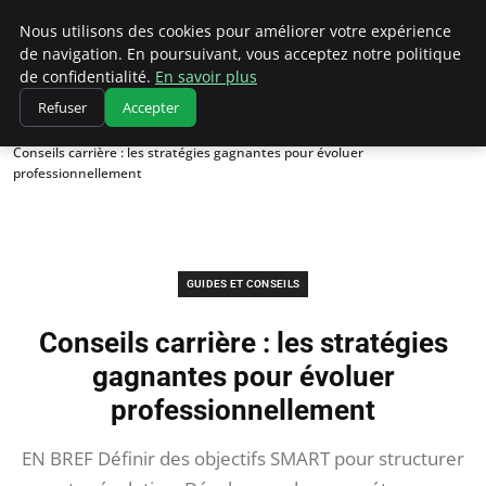
Chasseur De Tête
Nous utilisons des cookies pour améliorer votre expérience
de navigation. En poursuivant, vous acceptez notre politique
de confidentialité.
En savoir plus
Refuser
Accepter
Accueil
Guides et Conseils
Conseils carrière : les stratégies gagnantes pour évoluer
professionnellement
GUIDES ET CONSEILS
Conseils carrière : les stratégies
gagnantes pour évoluer
professionnellement
EN BREF Définir des objectifs SMART pour structurer