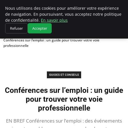
Chasseur De Tête
Nous utilisons des cookies pour améliorer votre expérience
de navigation. En poursuivant, vous acceptez notre politique
de confidentialité.
En savoir plus
Refuser
Accepter
Accueil
Guides et Conseils
Conférences sur l’emploi : un guide pour trouver votre voie
professionnelle
GUIDES ET CONSEILS
Conférences sur l’emploi : un guide
pour trouver votre voie
professionnelle
EN BREF Conférences sur l’emploi : des événements