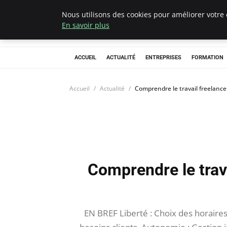
Nous utilisons des cookies pour améliorer votre 
Chasseur De Têt
En savoir plus
ACCUEIL
ACTUALITÉ
ENTREPRISES
FORMATION
Accueil
Actualité
Comprendre le travail freelance 
Comprendre le trava
EN BREF Liberté : Choix des horaires 