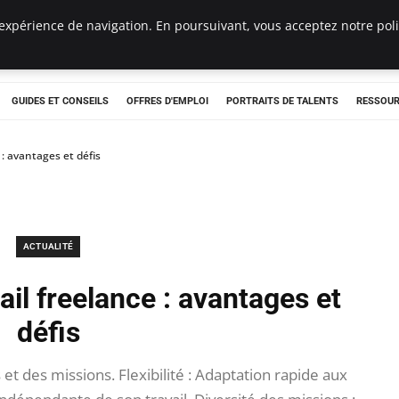
expérience de navigation. En poursuivant, vous acceptez notre polit
e
GUIDES ET CONSEILS
OFFRES D'EMPLOI
PORTRAITS DE TALENTS
RESSOUR
: avantages et défis
ACTUALITÉ
il freelance : avantages et
défis
et des missions. Flexibilité : Adaptation rapide aux