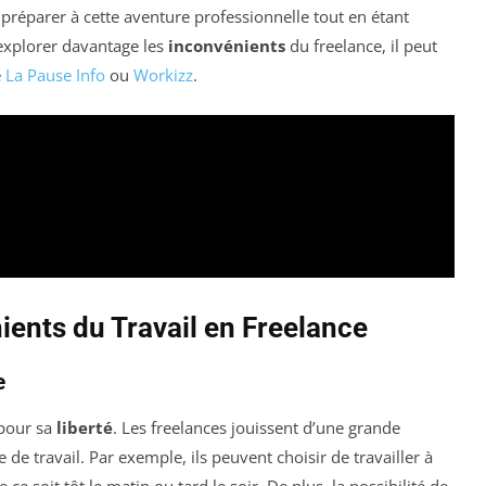
préparer à cette aventure professionnelle tout en étant
 explorer davantage les
inconvénients
du freelance, il peut
e
La Pause Info
ou
Workizz
.
ients du Travail en Freelance
e
 pour sa
liberté
. Les freelances jouissent d’une grande
 de travail. Par exemple, ils peuvent choisir de travailler à
e soit tôt le matin ou tard le soir. De plus, la possibilité de