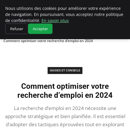
Chasseur De Tête
Nous utilisons des cookies pour améliorer votre expérience
de navigation. En poursuivant, vous acceptez notre politique
de confidentialité.
En savoir plus
Refuser
Accepter
Accueil
Guides et Conseils
Comment optimiser votre recherche d’emploi en 2024
GUIDES ET CONSEILS
Comment optimiser votre
recherche d’emploi en 2024
La recherche d’emploi en 2024 nécessite une
approche stratégique et bien planifiée. Il est essentiel
d’adopter des tactiques éprouvées tout en explorant