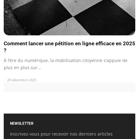
Comment lancer une pétition en ligne efficace en 2025
?
À l’ère du numérique, la mobilisation citoyenne s’appuie de
plus en plus sur…
29 décembre 2025
NEWSLETTER
Inscrivez-vous pour recevoir nos derniers articles