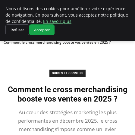
Chasseur De Tête
Nous utilisons des cookies pour améliorer votre expérience
de navigation. En poursuivant, vous acceptez notre politique
de confidentialité.
En savoir plus
Refuser
Accepter
Accueil
Guides et Conseils
Comment le cross merchandising booste vos ventes en 2025 ?
GUIDES ET CONSEILS
Comment le cross merchandising
booste vos ventes en 2025 ?
Au cœur des stratégies marketing les plus
performantes en décembre 2025, le cross
merchandising s’impose comme un levier