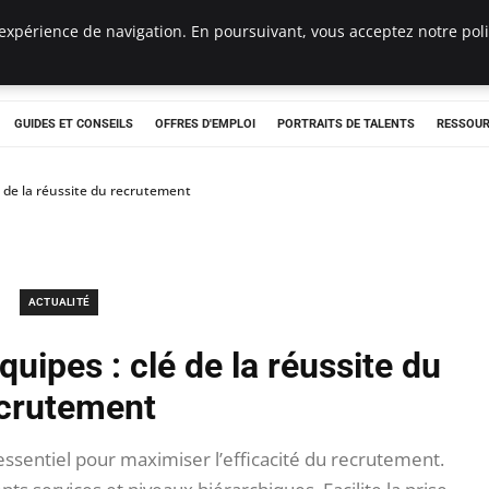
expérience de navigation. En poursuivant, vous acceptez notre polit
e
GUIDES ET CONSEILS
OFFRES D'EMPLOI
PORTRAITS DE TALENTS
RESSOUR
é de la réussite du recrutement
ACTUALITÉ
quipes : clé de la réussite du
crutement
essentiel pour maximiser l’efficacité du recrutement.