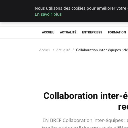
Nous utilisons des cookies pour améliorer votre 
Chasseur De Têt
En savoir plus
ACCUEIL
ACTUALITÉ
ENTREPRISES
FORMATION
Accueil
Actualité
Collaboration inter-équipes : cl
Collaboration inter-é
re
EN BREF Collaboration inter-équipes : 