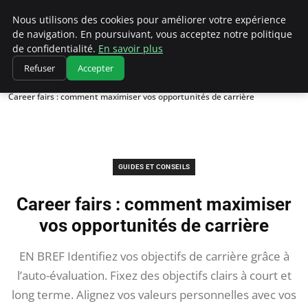
Chasseur De Tête
Nous utilisons des cookies pour améliorer votre expérience
de navigation. En poursuivant, vous acceptez notre politique
de confidentialité.
En savoir plus
Refuser
Accepter
Accueil
Guides et Conseils
Career fairs : comment maximiser vos opportunités de carrière
GUIDES ET CONSEILS
Career fairs : comment maximiser
vos opportunités de carrière
EN BREF Identifiez vos objectifs de carrière grâce à
l’auto-évaluation. Fixez des objectifs clairs à court et
long terme. Alignez vos valeurs personnelles avec vos