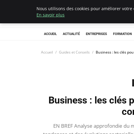
Nous utilisons des cookies pour améliorer votre 
Chasseur De Têt
En savoir plus
ACCUEIL
ACTUALITÉ
ENTREPRISES
FORMATION
Accueil
Guides et Conseils
Business : les clés po
Business : les clés
co
EN BREF Analyse approfondie du m