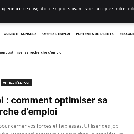
expérience de navigation. En poursuivant, vous acceptez notre polit
e
GUIDES ET CONSEILS
OFFRES D'EMPLOI
PORTRAITS DE TALENTS
RESSOUR
ment optimiser sa recherche d’emploi
OFFRES D'EMPLOI
oi : comment optimiser sa
rche d’emploi
r cerner vos forces et faiblesses. Utiliser des job