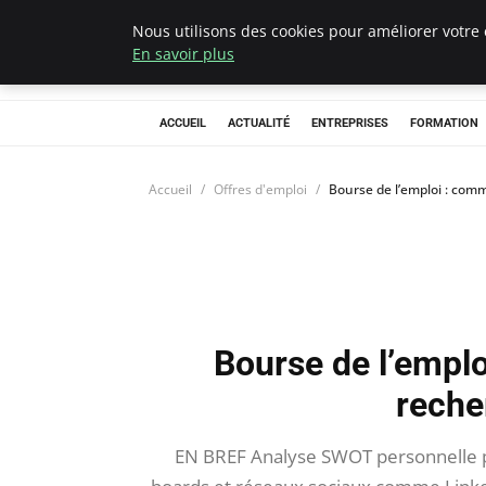
Nous utilisons des cookies pour améliorer votre 
Chasseur De Têt
En savoir plus
ACCUEIL
ACTUALITÉ
ENTREPRISES
FORMATION
Accueil
Offres d'emploi
Bourse de l’emploi : com
Bourse de l’empl
reche
EN BREF Analyse SWOT personnelle pou