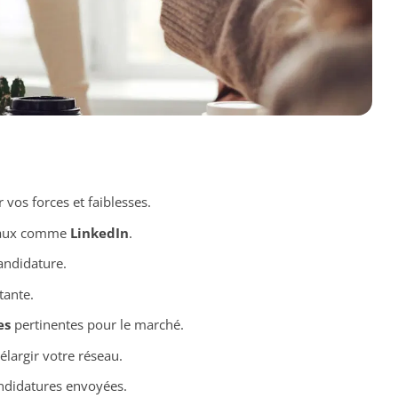
vos forces et faiblesses.
iaux comme
LinkedIn
.
ndidature.
tante.
es
pertinentes pour le marché.
largir votre réseau.
andidatures envoyées.