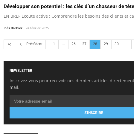
Développer son potentiel : les clés d’un chasseur de tête
EN BREF Écoute active : Comprendre les besoins des clients et c
Inès Barbier
24 février 2025
Précédent
1
...
26
27
28
29
30
...
NEWSLETTER
Inscrivez-vous pour recevoir nos derniers articles directement
mail.
S'INSCRIRE