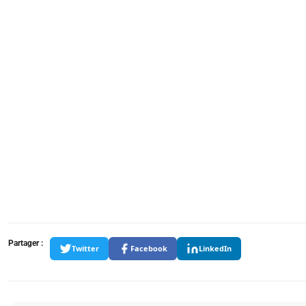
Diagramme circulaire montrant la répartition du budget du com
Partager :
Twitter
Facebook
LinkedIn