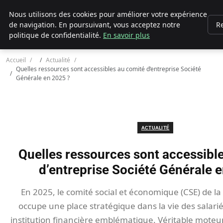
Chasseur De Tête
Nous utilisons des cookies pour améliorer votre expérience
de navigation. En poursuivant, vous acceptez notre
R
politique de confidentialité.
En savoir plus
Accueil
Actualité
Quelles ressources sont accessibles au comité d’entreprise Société
Générale en 2025 ?
ACTUALITÉ
Quelles ressources sont accessibl
d’entreprise Société Générale 
En 2025, le comité social et économique (CSE) de la
occupe une place stratégique dans la vie des salarié
institution financière emblématique. Véritable moteur