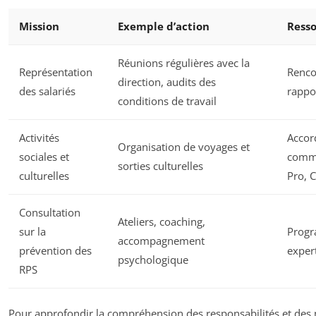
Mission
Exemple d’action
Resso
Réunions régulières avec la
Représentation
Renco
direction, audits des
des salariés
rappo
conditions de travail
Activités
Accor
Organisation de voyages et
sociales et
comme
sorties culturelles
culturelles
Pro, 
Consultation
Ateliers, coaching,
sur la
Progr
accompagnement
prévention des
expert
psychologique
RPS
Pour approfondir la compréhension des responsabilités et des