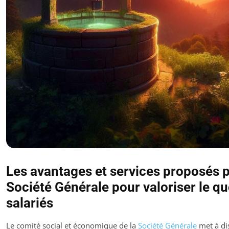
Les avantages et services proposés p
Société Générale pour valoriser le qu
salariés
Le comité social et économique de la
Société Générale
met à dis