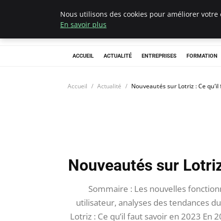
Nous utilisons des cookies pour améliorer votre 
Chasseur De Têt
En savoir plus
ACCUEIL
ACTUALITÉ
ENTREPRISES
FORMATION
Accueil
Actualité
Nouveautés sur Lotriz : Ce qu’il
Nouveautés sur Lotriz 
Sommaire : Les nouvelles fonctionn
utilisateur, analyses des tendances d
Lotriz : Ce qu’il faut savoir en 2023 E