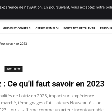
expérience de navigation. En poursuivant, vous acceptez notre polit
e
GUIDES ET CONSEILS
OFFRES D'EMPLOI
PORTRAITS DE TALENTS
RESSOUR
 faut savoir en 2023
ACTUALITÉ
: Ce qu’il faut savoir en 2023
alités de Lotriz en 2023, impact sur l’expérience
u marché, témoignages d’utilisateurs Nouveautés sur
n 2023, Lotriz s’affirme comme un acteur incontournable