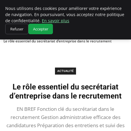
Chasseur De Tête
Nous utilisons des cookies pour améliorer votre expérience
de navigation. En poursuivant, vous acceptez notre politique
de confidentialité.
En savoir plus
Refuser
Accepter
Accueil
Actualité
Le rôle essentiel du secrétariat d’entreprise dans le recrutement
ACTUALITÉ
Le rôle essentiel du secrétariat
d’entreprise dans le recrutement
EN BREF Fonction clé du secrétariat dans le
recrutement Gestion administrative efficace des
candidatures Préparation des entretiens et suivi des