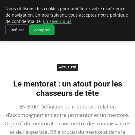
Chasseur De Tête
Nous utilisons des cookies pour améliorer votre expérience
de navigation. En poursuivant, vous acceptez notre politique
de confidentialité.
En savoir plus
Refuser
Accepter
Accueil
Actualité
Le mentorat : un atout pour les chasseurs de tête
ACTUALITÉ
Le mentorat : un atout pour les
chasseurs de tête
EN BREF Définition du mentorat : relation
d’accompagnement entre un mentor et un mentoré.
Objectif du mentorat : transmettre des connaissances
et de l’expertise. Rôle crucial du mentorat dans le