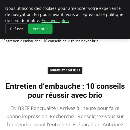
Chasseur De Tête
Nous utilisons des cookies pour améliorer votre expérience
de navigation. En poursuivant, vous acceptez notre politique
de confidentialité.
En savoir plus
Refuser
Accepter
Accueil
Guides et Conseils
Entretien d’embauche : 10 conseils pour réussir avec brio
GUIDES ET CONSEILS
Entretien d’embauche : 10 conseils
pour réussir avec brio
EN BREF Ponctualité : Arrivez à l’heure pour faire
bonne impression. Recherche : Renseignez-vous sur
l’entreprise avant l’entretien. Préparation : Anticipez