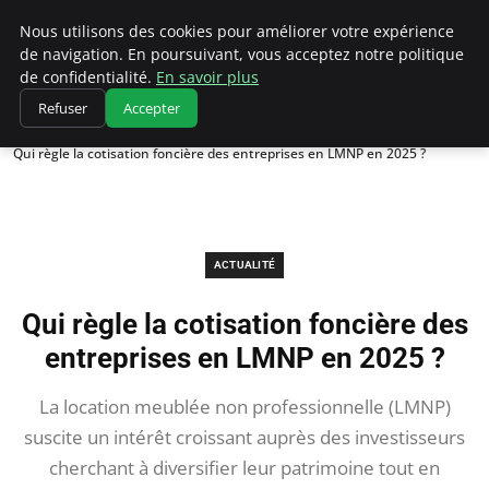
Chasseur De Tête
Nous utilisons des cookies pour améliorer votre expérience
de navigation. En poursuivant, vous acceptez notre politique
de confidentialité.
En savoir plus
Refuser
Accepter
Accueil
Actualité
Qui règle la cotisation foncière des entreprises en LMNP en 2025 ?
ACTUALITÉ
Qui règle la cotisation foncière des
entreprises en LMNP en 2025 ?
La location meublée non professionnelle (LMNP)
suscite un intérêt croissant auprès des investisseurs
cherchant à diversifier leur patrimoine tout en