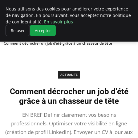
Chasseur De Tête
Nous utilisons des cookies pour améliorer votre expérience
de navigation. En poursuivant, vous acceptez notre politique
de confidentialité.
En savoir plus
Refuser
Accepter
Accueil
Actualité
Comment décrocher un job d’été grâce à un chasseur de tête
ACTUALITÉ
Comment décrocher un job d’été
grâce à un chasseur de tête
EN BREF Définir clairement vos besoins
professionnels. Optimiser votre visibilité en ligne
(création de profil LinkedIn). Envoyer un CV à jour aux