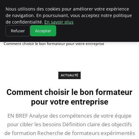
Chasseur De Tête
Nous utilisons des cookies pour améliorer votre expérience
de navigation. En poursuivant, vous acceptez notre politique
de confidentialité.
En savoir plus
Refuser
Accepter
Accueil
Actualité
Comment choisir le bon formateur pour votre entreprise
ACTUALITÉ
Comment choisir le bon formateur
pour votre entreprise
EN BREF Analyse des compétences de votre équipe
pour cibler les besoins Définition claire des objectifs
de formation Recherche de formateurs expérimentés