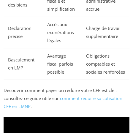
fiscale et
administrative
des biens
simplification
accrue
Accès aux
Déclaration
Charge de travail
exonérations
précise
supplémentaire
légales
Avantage
Obligations
Basculement
fiscal parfois
comptables et
en LMP
possible
sociales renforcées
Découvrir comment payer ou réduire votre CFE est clé :
consultez ce guide utile sur
comment réduire sa cotisation
CFE en LMNP
.