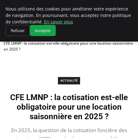
Chasseur De Tête
Nous utilisons des cookies pour améliorer votre expérience
de navigation. En poursuivant, vous acceptez notre politique
de confidentialité.
En savoir plus
Refuser
Accepter
Accueil
Actualité
CFE LMNP : la cotisation est-elle obligatoire pour une location saisonnière
en 2025 ?
ACTUALITÉ
CFE LMNP : la cotisation est-elle
obligatoire pour une location
saisonnière en 2025 ?
En 2025, la question de la cotisation foncière des