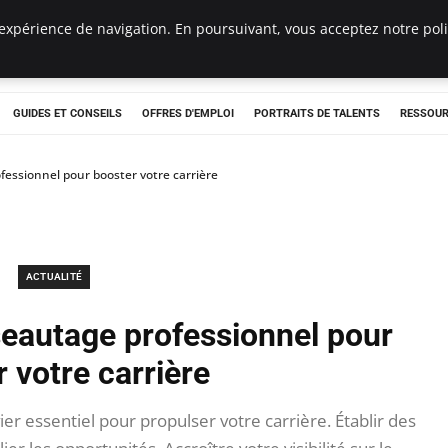
expérience de navigation. En poursuivant, vous acceptez notre polit
e
GUIDES ET CONSEILS
OFFRES D'EMPLOI
PORTRAITS DE TALENTS
RESSOUR
fessionnel pour booster votre carrière
ACTUALITÉ
seautage professionnel pour
 votre carrière
er essentiel pour propulser votre carrière. Établir des