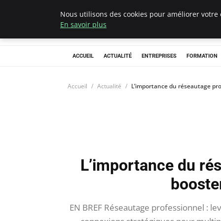
Nous utilisons des cookies pour améliorer votre 
Chasseur De Têt
En savoir plus
ACCUEIL
ACTUALITÉ
ENTREPRISES
FORMATION
Accueil
Actualité
L’importance du réseautage pro
L’importance du ré
booster
EN BREF Réseautage professionnel : levi